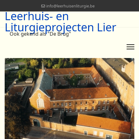
info@leerhuisenliturgie.be
Leerhuis- en
Liturgieprojecten Lier
Ook gekend als "De Brug"